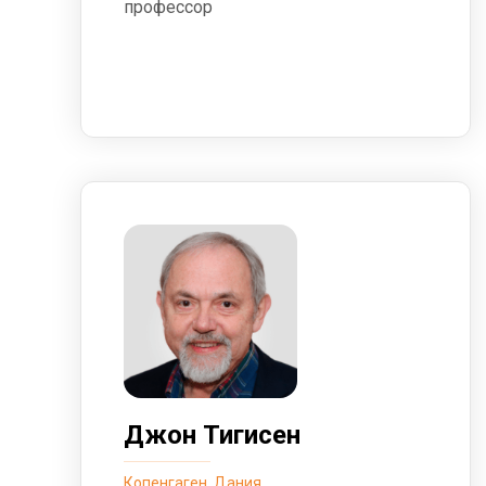
профессор
Джон Тигисен
Копенгаген, Дания